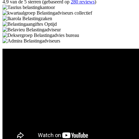
4.9 van de 5 sterren (gebaseerd op
280 reviews
)