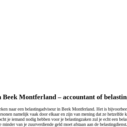
in Beek Montferland – accountant of belasti
eken naar een belastingadviseur in Beek Montferland. Het is bijvoorbee
sonen namelijk vaak door elkaar en zijn van mening dat ze hetzelfde ku
cht je iemand nodig hebben voor je belastingzaken zul je echt een bela
 je minder van je zuurverdiende geld moet afstaan aan de belastingdiens