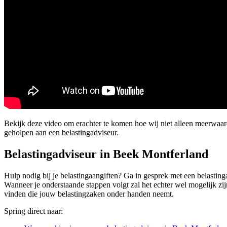
Bekijk deze video om erachter te komen hoe wij niet alleen meerwaa
geholpen aan een belastingadviseur.
Belastingadviseur in Beek Montferland
Hulp nodig bij je belastingaangiften? Ga in gesprek met een belastinga
Wanneer je onderstaande stappen volgt zal het echter wel mogelijk zij
vinden die jouw belastingzaken onder handen neemt.
Spring direct naar: