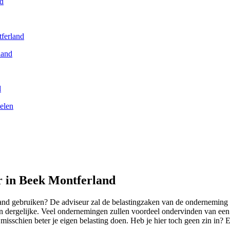
nd
tferland
land
d
elen
r in Beek Montferland
nd gebruiken? De adviseur zal de belastingzaken van de onderneming ui
 dergelijke. Veel ondernemingen zullen voordeel ondervinden van een be
e misschien beter je eigen belasting doen. Heb je hier toch geen zin in?