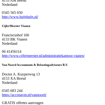
4153 AM Beesd
Nederland
0345 565 650
http://www.buijsbuijs.nl/
CijferMeester Vianen
Franciscushof 160
4133 BK Vianen
Nederland
06 41456114
http://www.cijfermeester.nl/administratiekantoor-vianen/
Van Noord Accountants & Belastingadviseurs B.V.
Doctor A. Kuyperweg 13
4153 XA Beesd
Nederland
0345 683 244
https://acconavm.nl/vannoord/
GRATIS offertes aanvragen