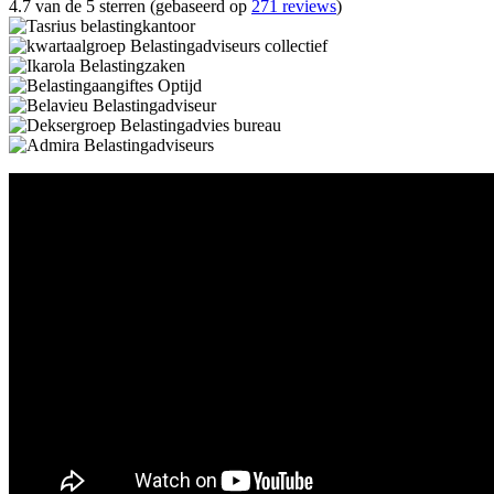
4.7 van de 5 sterren (gebaseerd op
271 reviews
)