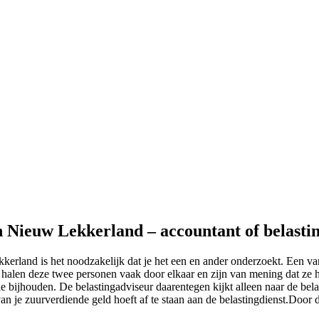
in Nieuw Lekkerland – accountant of belasti
erland is het noodzakelijk dat je het een en ander onderzoekt. Een van 
alen deze twee personen vaak door elkaar en zijn van mening dat ze het
e bijhouden. De belastingadviseur daarentegen kijkt alleen naar de bela
l van je zuurverdiende geld hoeft af te staan aan de belastingdienst.Doo