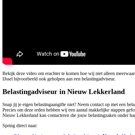
Bekijk deze video om erachter te komen hoe wij niet alleen meerwa
IJssel bijvoorbeeld ook geholpen aan een belastingadviseur.
Belastingadviseur in Nieuw Lekkerland
Snap jij je eigen belastingaangifte niet? Neem contact op met een bel
Precies om deze reden hebben wij een aantal makkelijke stappen geform
Nieuw Lekkerland kan contacteren die jouw belastingzaken onder ha
Spring direct naar: