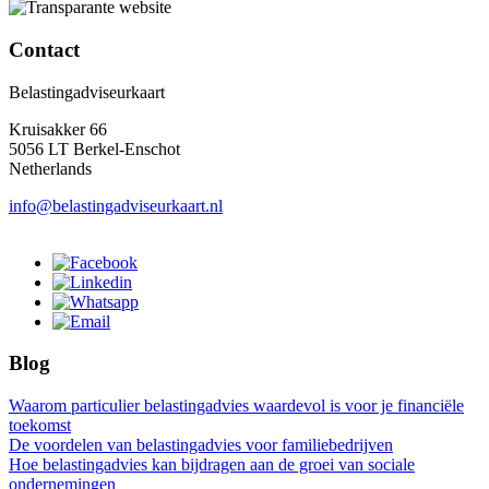
Contact
Belastingadviseurkaart
Kruisakker 66
5056 LT Berkel-Enschot
Netherlands
info@belastingadviseurkaart.nl
Blog
Waarom particulier belastingadvies waardevol is voor je financiële
toekomst
De voordelen van belastingadvies voor familiebedrijven
Hoe belastingadvies kan bijdragen aan de groei van sociale
ondernemingen