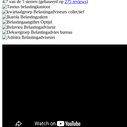
4.7 van de 5 sterren (gebaseerd op
275 reviews
)