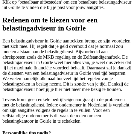
Klik op ‘betaalbaar uitbesteden’ om een betaalbare belastingadviseur
uit Goirle te vinden die bij je past voor jouw aangiftes.
Redenen om te kiezen voor een
belastingadviseur in Goirle
Een belastingadviseur in Goirle aantrekken brengt zo zijn voordelen
met zich mee. Hij regelt dat je geld overhoud dat je normaal zou
moeten afstaan aan de belastingdienst. Bijvoorbeeld aan
aftrekposten zoals de MKB regeling en de Zelfstandigenaftrek. De
belastingadviseur in Goirle weet hier alles van, je weet dus zeker dat
jij het maximale financiële voordeel behaalt. Daarnaast zal je dankzij
de diensten van een belastingadviseur in Goirle veel tijd besparen.
We weten namelijk allemaal hoeveel tijd het regelen van je
belastingzaken in beslag neemt. Dit is zonde van je tijd. Dankzij de
belastingadviseur hoef jij je hier niet meer mee bezig te houden.
Tevens komt geen enkele bedrijfseigenaar graag in de problemen
met de belastingdienst. Iedere ondernemer in Nederland is verplicht
om zijn aangiftes volgens de regels in te vullen. Voor een
zelfstandige ondernemer is dit vaak de reden om een
belastingkantoor in Goirle in te schakelen.
Persoonlijke tips nodig?