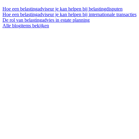
Hoe een belastingadviseur je kan helpen bij belastingdisputen
Hoe een belastingadviseur je kan helpen bij internationale transacties
De rol van belastingadvies in estate planning
Alle blogitems bekijken